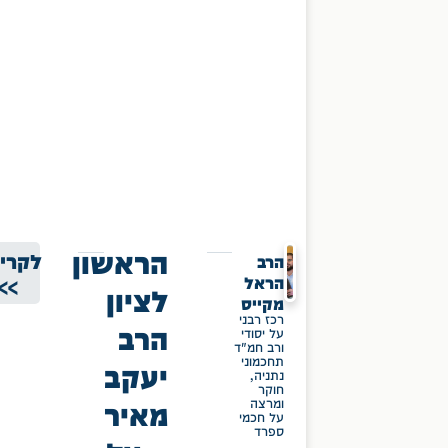
הראשון
לקרי
הרב
הראל
>>
לציון
מקייס
רכז רבני
הרב
על יסודי
ורב חמ"ד
תחכמוני
יעקב
נתניה,
חוקר
מאיר
ומרצה
על חכמי
ספרד