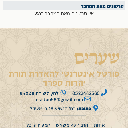
סרטונים מאת המחבר
אין סרטונים מאת המחבר כרגע
שערים
פורטל אינטרנטי להאדרת תורת
יהדות ספרד
0522442366
לחץ לשיחת ווטסאפ
eladpo88@gmail.com
כתובת:
רח' הנשיא 16 ב' אשקלון
אודות
הרב יוסף משאש
קמפיין היובל